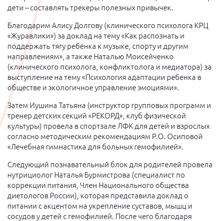
дети – составлять трекеры полезных привычек.
Благодарим Алису Долгову (клинического психолога КРЦ
«Журавлики») за доклад на тему «Как распознать и
поддержать тягу ребёнка к музыке, спорту и другим
направлениям», а также Наталью Моисейченко
(клинического психолога, конфликтолога и медиатора) за
выступление на тему «Психология адаптации ребенка в
обществе и экологичное управление эмоциями».
Затем Иушина Татьяна (инструктор групповых программ и
тренер детских секций «РЕКОРД», клуб физической
культуры) провела в спортзале ЛФК для детей и взрослых
согласно методическим рекомендациям Р.О. Осиповой
«Лечебная гимнастика для больных гемофилией».
Следующий познавательный блок для родителей провела
нутрициолог Наталья Бурмистрова (специалист по
коррекции питания, Член Национального общества
диетологов России), которая представила доклад о
питании с акцентом на укрепление суставов, мышц и
сосудов у детей с гемофилией. После чего благодаря