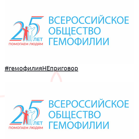
#гемофилияНЕприговор