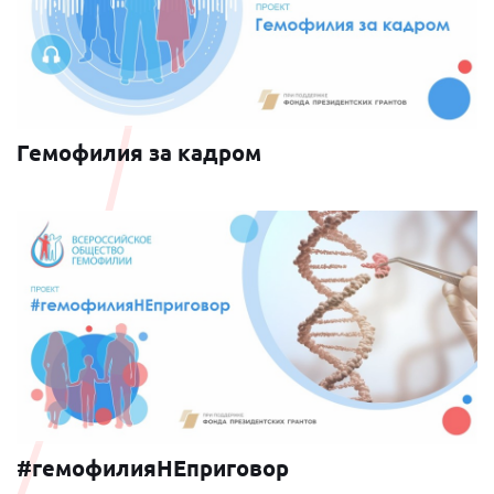
Гемофилия за кадром
#гемофилияНЕприговор