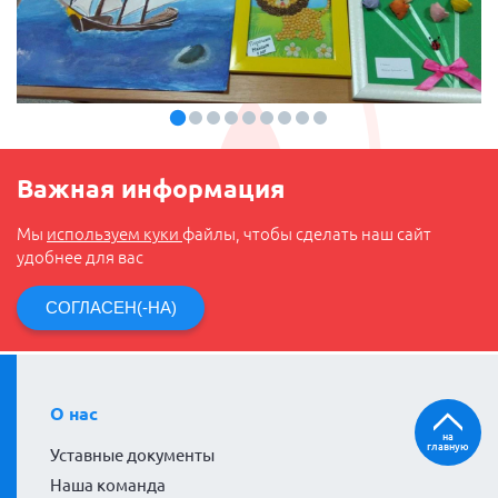
Важная информация
Мы
используем куки
файлы, чтобы сделать наш сайт
удобнее для вас
СОГЛАСЕН(-НА)
О нас
на
главную
Уставные документы
Наша команда