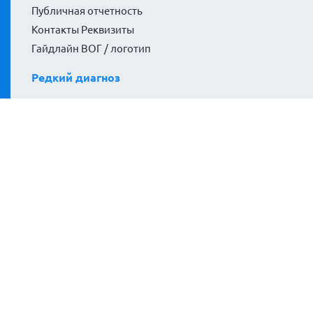
Публичная отчетность
Контакты Реквизиты
Гайдлайн ВОГ / логотип
Редкий диагноз
Гемофилия
Центры лечения
Гемофилия А
Гемофилия В
Ингибиторная гемофилия
Болезнь Виллебранда
Редкие коагулопатии
Боль
Гепатит
Библиотека
Практические советы