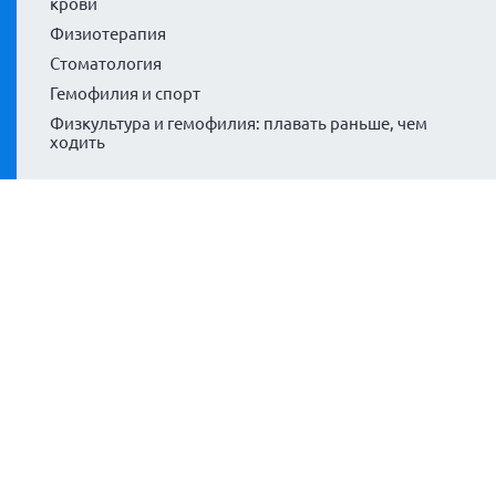
крови
Физиотерапия
Стоматология
Гемофилия и спорт
Физкультура и гемофилия: плавать раньше, чем
ходить
Поддержка
Для новеньких
Практические советы
Жизненные этапы
Региональные организации
Список и интерактивная карта
Правовая помощь
Навигатор пациентов, обращения и частые вопросы