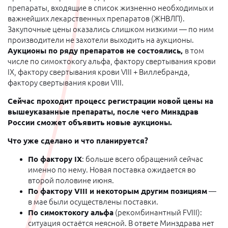
препараты, входящие в список жизненно необходимых и
важнейших лекарственных препаратов (ЖНВЛП).
Закупочные цены оказались слишком низкими — по ним
производители не захотели выходить на аукционы.
Аукционы по ряду препаратов не состоялись,
в том
числе по симоктокогу альфа, фактору свертывания крови
IX, фактору свертывания крови VIII + Виллебранда,
фактору свертывания крови VIII.
Сейчас проходит процесс регистрации новой цены на
вышеуказанные препараты, после чего Минздрав
России сможет объявить новые аукционы.
Что уже сделано и что планируется?
По фактору IX
: больше всего обращений сейчас
именно по нему. Новая поставка ожидается во
второй половине июня.
По фактору VIII и некоторым другим позициям
—
в мае были осуществлены поставки.
По симоктокогу альфа
(рекомбинантный FVIII):
ситуация остаётся неясной. В ответе Минздрава нет