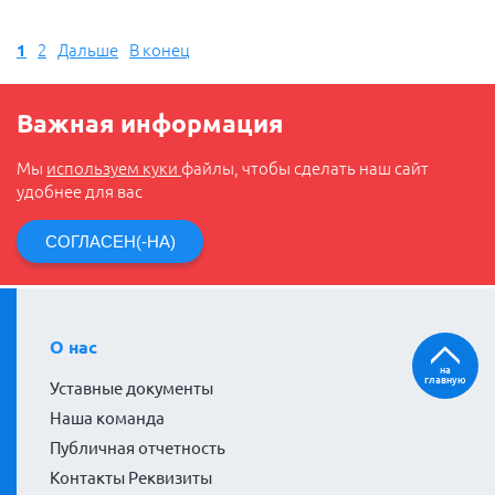
1
2
Дальше
В конец
Важная информация
Мы
используем куки
файлы, чтобы сделать наш сайт
удобнее для вас
СОГЛАСЕН(-НА)
О нас
на
главную
Уставные документы
Наша команда
Публичная отчетность
Контакты Реквизиты