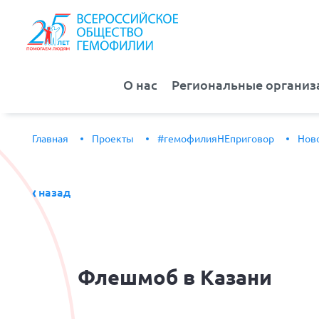
О нас
Региональные организ
Главная
Проекты
#гемофилияНЕприговор
Нов
назад
Флешмоб
в Казани