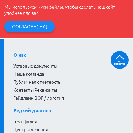
Мы
используем куки
файлы, чтобы сделать наш сайт
удобнее для вас
СОГЛАСЕН(-НА)
О нас
на
главную
Уставные документы
Наша команда
Публичная отчетность
Контакты Реквизиты
Гайдлайн ВОГ / логотип
Редкий диагноз
Гемофилия
Центры лечения