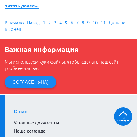
читать далее...
В начало
Назад
1
2
3
4
5
6
7
8
9
10
11
Дальше
В конец
Важная информация
Мы
используем куки
файлы, чтобы сделать наш сайт
удобнее для вас
СОГЛАСЕН(-НА)
О нас
на
главную
Уставные документы
Наша команда