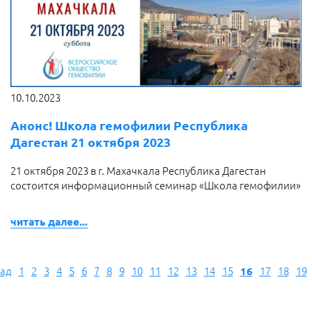
10.10.2023
Анонс! Школа гемофилии Республика
Дагестан 21 октября 2023
21 октября 2023 в г. Махачкала Республика Дагестан
состоится информационный семинар «Школа гемофилии»
читать далее...
ад
1
2
3
4
5
6
7
8
9
10
11
12
13
14
15
16
17
18
19