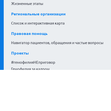
Жизненные этапы
Региональные организации
Список и интерактивная карта
Правовая помощь
Навигатор пациентов, обращения и частые вопросы
Проекты
#гемофилияНЕприговор
Гемофилия за кадром
Расширяем горизонты
Политики сайта
Политика конфиденциальности
Согласие на обработку персональных данных
Согласие на обработку файлов cookies