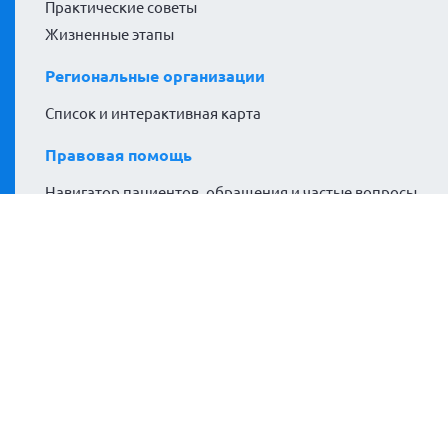
Практические советы
Жизненные этапы
Региональные организации
Список и интерактивная карта
Правовая помощь
Навигатор пациентов, обращения и частые вопросы
Проекты
#гемофилияНЕприговор
Гемофилия за кадром
Расширяем горизонты
Политики сайта
Политика конфиденциальности
Согласие на обработку персональных данных