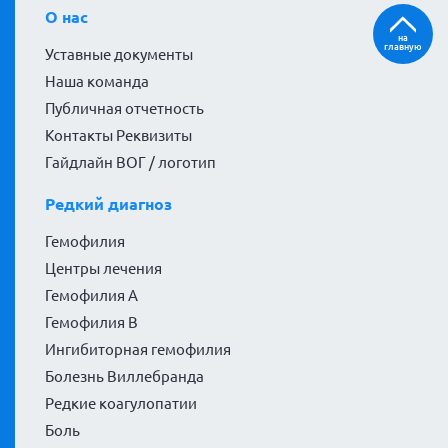
О нас
на
главную
Уставные документы
Наша команда
Публичная отчетность
Контакты Реквизиты
Гайдлайн ВОГ / логотип
Редкий диагноз
Гемофилия
Центры лечения
Гемофилия А
Гемофилия В
Ингибиторная гемофилия
Болезнь Виллебранда
Редкие коагулопатии
Боль