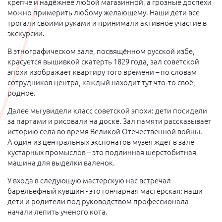
крепче и надёжнее любой магазинной, а грозные доспехи
можно примерить любому желающему. Наши дети все
трогали своими руками и принимали активное участие в
экскурсии.
В этнографическом зале, посвящённом русской избе,
красуется вышивкой скатерть 1829 года, зал советской
эпохи изображает квартиру того времени – по словам
сотрудников центра, каждый находит тут что‑то своё,
родное.
Далее мы увидели класс советской эпохи: дети посидели
за партами и рисовали на доске. Зал памяти рассказывает
историю села во время Великой Отечественной войны.
А один из центральных экспонатов музея ждёт в зале
кустарных промыслов – это подлинная шерстобитная
машина для выделки валенок.
У входа в следующую мастерскую нас встречал
барельефный кувшин - это гончарная мастерская: наши
дети и родители под руководством профессионала
начали лепить ученого кота.