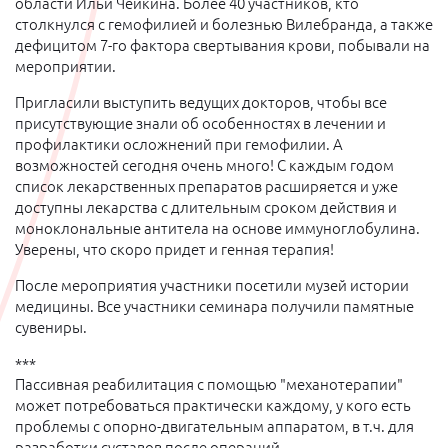
области Ильи Чейкина. Более 40 участников, кто
столкнулся с гемофилией и болезнью Вилебранда, а также
дефицитом 7-го фактора свертывания крови, побывали на
мероприятии.
Пригласили выступить ведущих докторов, чтобы все
присутствующие знали об особенностях в лечении и
профилактики осложнений при гемофилии. А
возможностей сегодня очень много! С каждым годом
список лекарственных препаратов расширяется и уже
доступны лекарства с длительным сроком действия и
моноклональные антитела на основе иммуноглобулина.
Уверены, что скоро придет и генная терапия!
После мероприятия участники посетили музей истории
медицины. Все участники семинара получили памятные
сувениры.
***
Пассивная реабилитация с помощью "механотерапии"
может потребоваться практически каждому, у кого есть
проблемы с опорно-двигательным аппаратом, в т.ч. для
разработки суставов после операций