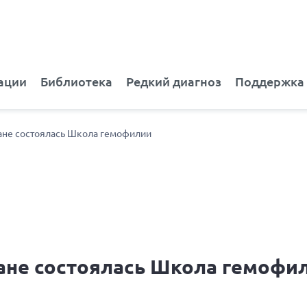
ации
Библиотека
Редкий диагноз
Поддержка
кане состоялась Школа гемофилии
кане состоялась Школа гемофи