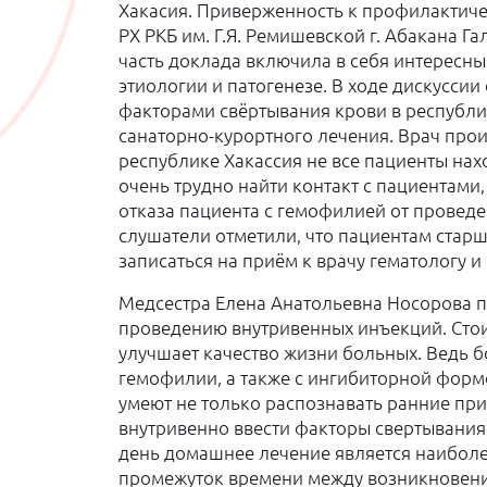
Хакасия. Приверженность к профилактиче
РХ РКБ им. Г.Я. Ремишевской г. Абакана 
часть доклада включила в себя интересны
этиологии и патогенезе. В ходе дискусси
факторами свёртывания крови в республик
санаторно-курортного лечения. Врач прои
республике Хакассия не все пациенты нах
очень трудно найти контакт с пациентами
отказа пациента с гемофилией от проведе
слушатели отметили, что пациентам старш
записаться на приём к врачу гематологу и
Медсестра Елена Анатольевна Носорова п
проведению внутривенных инъекций. Стои
улучшает качество жизни больных. Ведь 
гемофилии, а также с ингибиторной форм
умеют не только распознавать ранние при
внутривенно ввести факторы свертывания
день домашнее лечение является наиболе
промежуток времени между возникновение