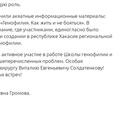
ую роль.
учили акяатные информационные материалы:
Гемофилия. Как жить и не бояться». В
ание, где участниками, единогласно было
и создании в республике Хакасия региональной
емофилии.
 активное участие в работе Школы гемофилии и
ышеперечисленных проблем. Особая
хирургу Виталию Евгеньевичу Солдатенкову!
х встреч!
вна Громова.