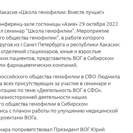
акасия «Школа гемофилии: Вместе лучше!»
онференц-зале гостиницы «Азия» 29 октября 2022
ошел семинар "Школа гемофилии". Мероприятие
го общества гемофилии", в работе которого
угов из г.Санкт Петербурга и республики Хакасии:
о отделений стационаров, юные и взрослые
ких пациентов, представитель ВОГ в Сибирском
ели фармацевтических компаний.
ероссийского общества гемофилии в СФО Людмила
 всех присутствующих за участие в семинаре и
тацию по теме «Деятельность ВОГ в СФО».
 разносторонней деятельности наших
го общества гемофилии в Сибирском
лись с планом работы по улучшению медицинской
роектами ВОГа.
инара поприветствовал Президент ВОГ Юрий