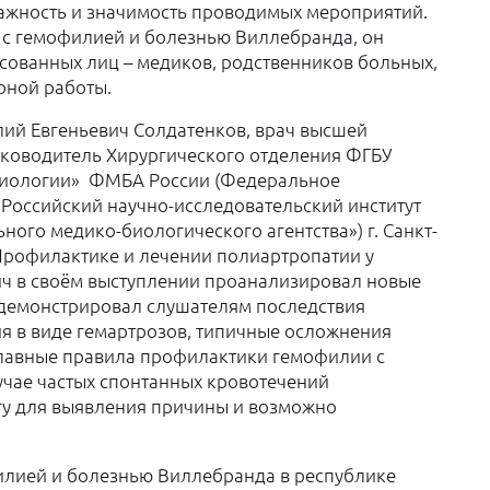
ажность и значимость проводимых мероприятий.
 с гемофилией и болезнью Виллебранда, он
есованных лиц – медиков, родственников больных,
рной работы.
ий Евгеньевич Солдатенков, врач высшей
руководитель Хирургического отделения ФГБУ
зиологии» ФМБА России (Федеральное
Российский научно-исследовательский институт
ого медико-биологического агентства») г. Санкт-
Профилактике и лечении полиартропатии у
ич в своём выступлении проанализировал новые
одемонстрировал слушателям последствия
я в виде гемартрозов, типичные осложнения
главные правила профилактики гемофилии с
лучае частых спонтанных кровотечений
огу для выявления причины и возможно
илией и болезнью Виллебранда в республике