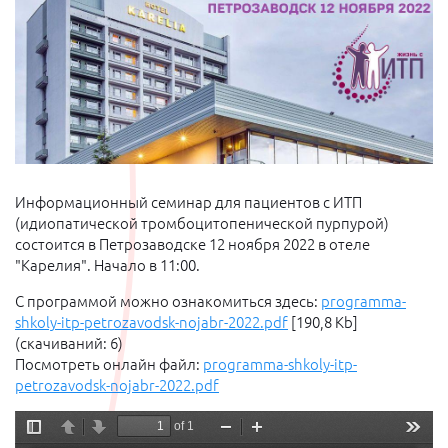
Информационный семинар для пациентов с ИТП
(идиопатической тромбоцитопенической пурпурой)
состоится в Петрозаводске 12 ноября 2022 в отеле
"Карелия". Начало в 11:00.
С программой можно ознакомиться здесь:
programma-
shkoly-itp-petrozavodsk-nojabr-2022.pdf
[190,8 Kb]
(cкачиваний: 6)
Посмотреть онлайн файл:
programma-shkoly-itp-
petrozavodsk-nojabr-2022.pdf