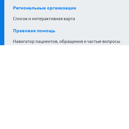
Региональные организации
Список и интерактивная карта
Правовая помощь
Навигатор пациентов, обращения и частые вопросы
Проекты
#гемофилияНЕприговор
Гемофилия за кадром
Расширяем горизонты
Политики сайта
Политика конфиденциальности
Согласие на обработку персональных данных
Согласие на обработку файлов cookies