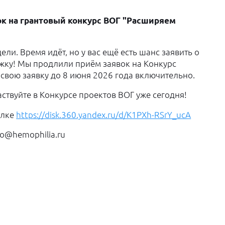
ок на грантовый конкурс ВОГ "Расширяем
ели. Время идёт, но у вас ещё есть шанс заявить о
ржку! Мы продлили приём заявок на Конкурс
свою заявку до 8 июня 2026 года включительно.
ствуйте в Конкурсе проектов ВОГ уже сегодня!
ылке
https://disk.360.yandex.ru/d/K1PXh-RSrY_ucA
fo@hemophilia.ru