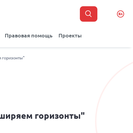
En
Правовая помощь
Проекты
м горизонты"
сширяем горизонты"