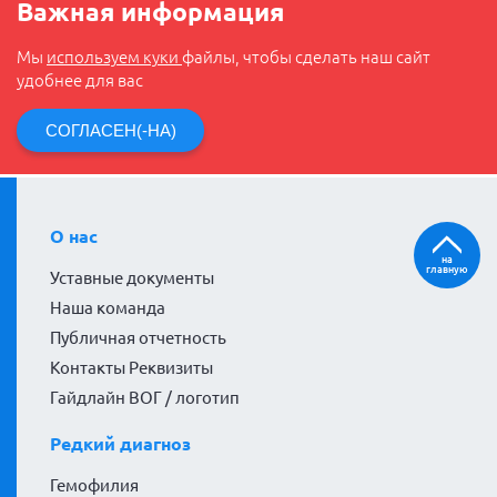
Важная информация
Мы
используем куки
файлы, чтобы сделать наш сайт
удобнее для вас
СОГЛАСЕН(-НА)
О нас
на
главную
Уставные документы
Наша команда
Публичная отчетность
Контакты Реквизиты
Гайдлайн ВОГ / логотип
Редкий диагноз
Гемофилия