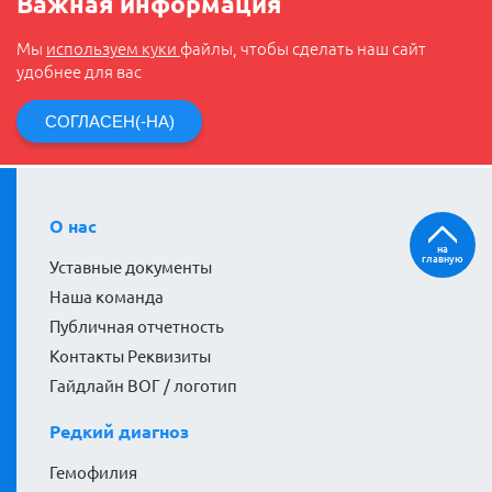
Важная информация
Мы
используем куки
файлы, чтобы сделать наш сайт
удобнее для вас
СОГЛАСЕН(-НА)
О нас
на
главную
Уставные документы
Наша команда
Публичная отчетность
Контакты Реквизиты
Гайдлайн ВОГ / логотип
Редкий диагноз
Гемофилия