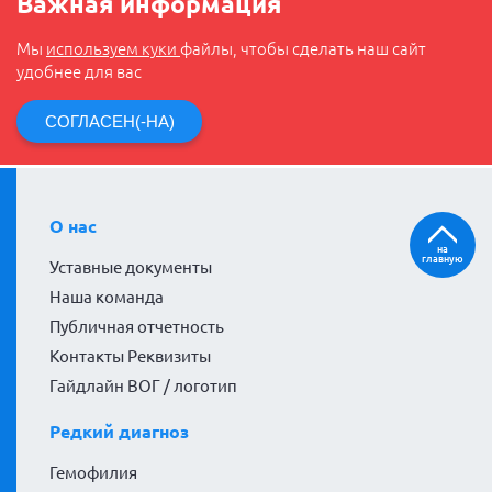
Важная информация
Мы
используем куки
файлы, чтобы сделать наш сайт
удобнее для вас
СОГЛАСЕН(-НА)
О нас
на
главную
Уставные документы
Наша команда
Публичная отчетность
Контакты Реквизиты
Гайдлайн ВОГ / логотип
Редкий диагноз
Гемофилия