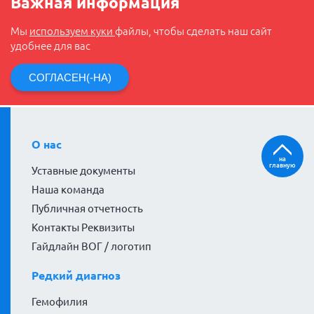
Важная информация
Мы
используем куки
файлы, чтобы сделать наш сайт
удобнее для вас
СОГЛАСЕН(-НА)
О нас
на
главную
Уставные документы
Наша команда
Публичная отчетность
Контакты Реквизиты
Гайдлайн ВОГ / логотип
Редкий диагноз
Гемофилия