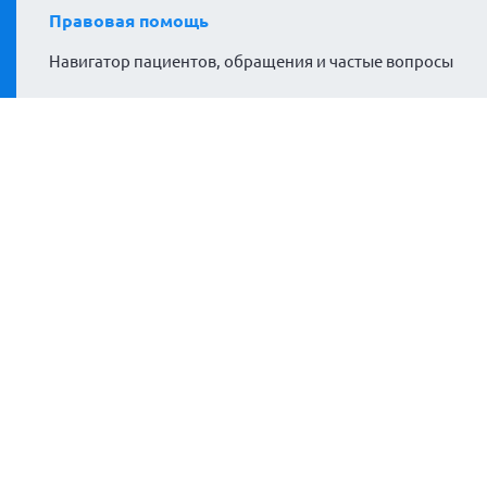
Правовая помощь
Навигатор пациентов, обращения и частые вопросы
Проекты
#гемофилияНЕприговор
Гемофилия за кадром
Расширяем горизонты
Политики сайта
Политика конфиденциальности
Согласие на обработку персональных данных
Согласие на обработку файлов cookies
Карта сайта
МЫ в Телеграм