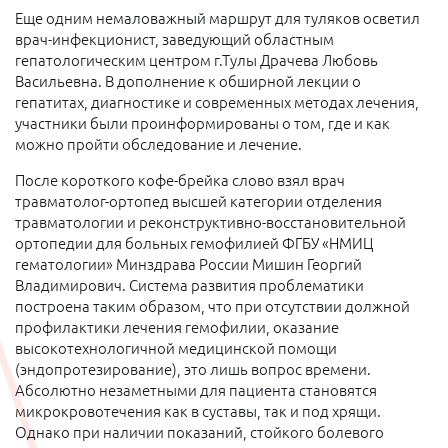
Еще одним немаловажный маршрут для туляков осветил
врач-инфекционист, заведующий областным
гепатологическим центром г.Тулы Драчева Любовь
Васильевна. В дополнение к обширной лекции о
гепатитах, диагностике и современных методах лечения,
участники были проинформированы о том, где и как
можно пройти обследование и лечение.
После короткого кофе-брейка слово взял врач
травматолог-ортопед высшей категории отделения
травматологии и реконструктивно-восстановительной
ортопедии для больных гемофилией ФГБУ «НМИЦ
гематологии» Минздрава России Мишин Георгий
Владимирович. Система развития проблематики
построена таким образом, что при отсутствии должной
профилактики лечения гемофилии, оказание
высокотехнологичной медицинской помощи
(эндопротезирование), это лишь вопрос времени.
Абсолютно незаметными для пациента становятся
микрокровотечения как в суставы, так и под хрящи.
Однако при наличии показаний, стойкого болевого