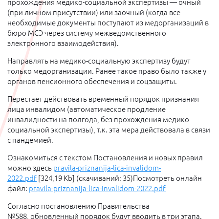
прохождения медико-социальной экспертизы — очный
(при личном присутствии) или заочный (когда все
необходимые документы поступают из медорганизаций в
бюро МСЭ через систему межведомственного
электронного взаимодействия).
Направлять на медико-социальную экспертизу будут
только медорганизации. Ранее такое право было также у
органов пенсионного обеспечения и соцзащиты.
Перестаёт действовать временный порядок признания
лица инвалидом (автоматическое продление
инвалидности на полгода, без прохождения медико-
социальной экспертизы), т.к. эта мера действовала в связи
с пандемией.
Ознакомиться с текстом Постановления и новых правил
можно здесь
pravila-priznanija-lica-invalidom-
2022.pdf
[324,19 Kb] (cкачиваний: 35)
Посмотреть онлайн
файл:
pravila-priznanija-lica-invalidom-2022.pdf
Согласно постановлению Правительства
№588, обновленный порядок будут вводить в три этапа.