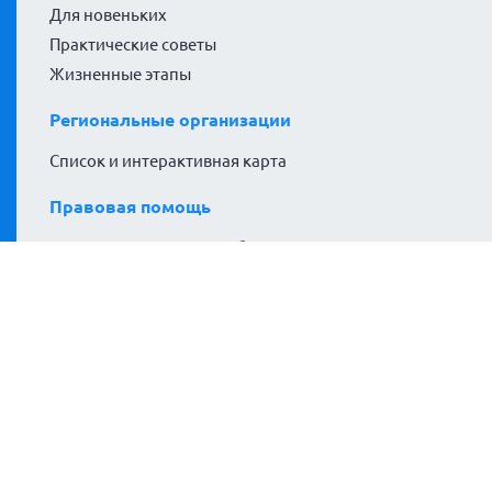
Для новеньких
Практические советы
Жизненные этапы
Региональные организации
Список и интерактивная карта
Правовая помощь
Навигатор пациентов, обращения и частые вопросы
Проекты
#гемофилияНЕприговор
Гемофилия за кадром
Расширяем горизонты
Политики сайта
Политика конфиденциальности