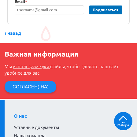
Email
*
Подписаться
назад
Важная информация
Мы
используем куки
файлы, чтобы сделать наш сайт
удобнее для вас
СОГЛАСЕН(-НА)
О нас
на
главную
Уставные документы
Наша команда