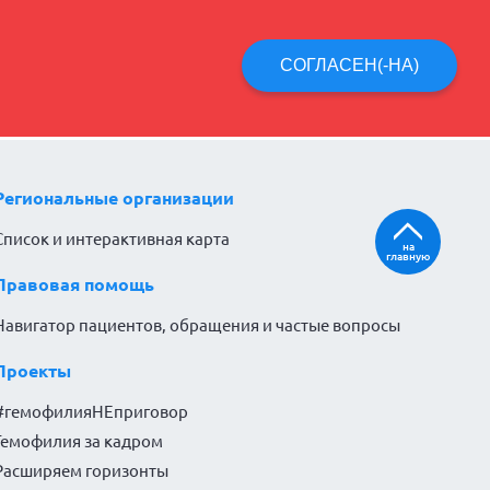
СОГЛАСЕН(-НА)
Региональные организации
Список и интерактивная карта
на
главную
Правовая помощь
Навигатор пациентов, обращения и частые вопросы
Проекты
#гемофилияНЕприговор
Гемофилия за кадром
Расширяем горизонты