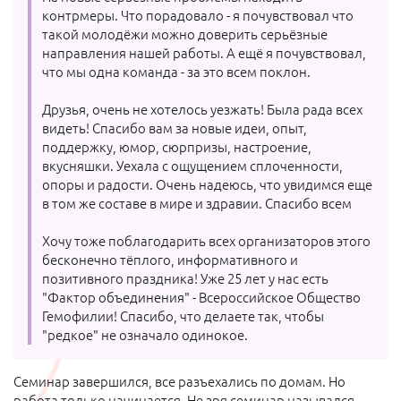
контрмеры. Что порадовало - я почувствовал что
такой молодёжи можно доверить серьёзные
направления нашей работы. А ещё я почувствовал,
что мы одна команда - за это всем поклон.
Друзья, очень не хотелось уезжать! Была рада всех
видеть! Спасибо вам за новые идеи, опыт,
поддержку, юмор, сюрпризы, настроение,
вкусняшки. Уехала с ощущением сплоченности,
опоры и радости. Очень надеюсь, что увидимся еще
в том же составе в мире и здравии. Спасибо всем
Хочу тоже поблагодарить всех организаторов этого
бесконечно тёплого, информативного и
позитивного праздника! Уже 25 лет у нас есть
"Фактор объединения" - Всероссийское Общество
Гемофилии! Спасибо, что делаете так, чтобы
"редкое" не означало одинокое.
Семинар завершился, все разъехались по домам. Но
работа только начинается. Не зря семинар назывался