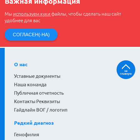
Важная информация
Мы
используем куки
файлы, чтобы сделать наш сайт
удобнее для вас
СОГЛАСЕН(-НА)
О нас
на
главную
Уставные документы
Наша команда
Публичная отчетность
Контакты Реквизиты
Гайдлайн ВОГ / логотип
Редкий диагноз
Гемофилия