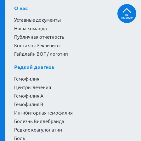
О нас
на
главную
Уставные документы
Наша команда
Публичная отчетность
Контакты Реквизиты
Гайдлайн ВОГ / логотип
Редкий диагноз
Гемофилия
Центры лечения
Гемофилия А
Гемофилия В
Ингибиторная гемофилия
Болезнь Виллебранда
Редкие коагулопатии
Боль