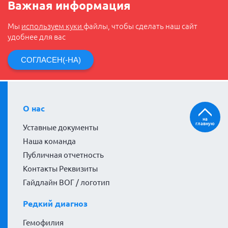
Важная информация
Мы
используем куки
файлы, чтобы сделать наш сайт
удобнее для вас
СОГЛАСЕН(-НА)
О нас
на
главную
Уставные документы
Наша команда
Публичная отчетность
Контакты Реквизиты
Гайдлайн ВОГ / логотип
Редкий диагноз
Гемофилия