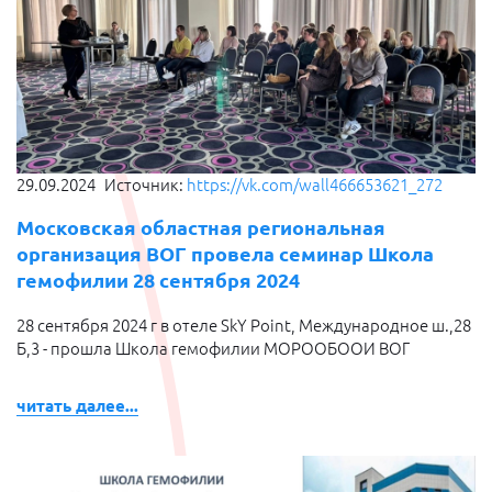
29.09.2024
Источник:
https://vk.com/wall466653621_272
Московская областная региональная
организация ВОГ провела семинар Школа
гемофилии 28 сентября 2024
28 сентября 2024 г в отеле SkY Point, Международное ш.,28
Б,3 - прошла Школа гемофилии МОРООБООИ ВОГ
читать далее...