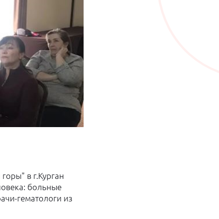
горы" в г.Курган
ловека: больные
рачи-гематологи из