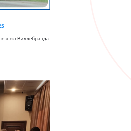
25
олезнью Виллебранда