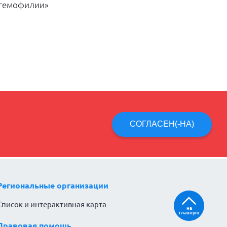
 гемофилии»
СОГЛАСЕН(-НА)
Региональные организации
Список и интерактивная карта
на
главную
Правовая помощь