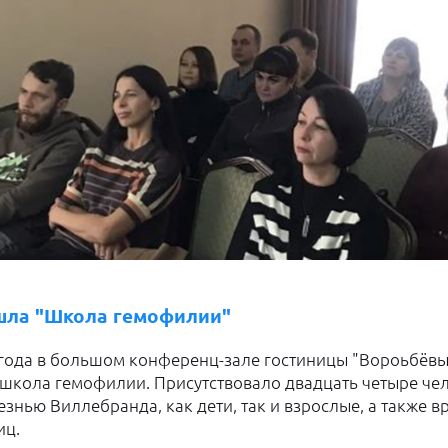
ошла "Школа гемофилии"
года в большом конференц-зале гостиницы "Вороьбёвы 
школа гемофилии. Присутствовало двадцать четыре че
знью Виллебранда, как дети, так и взрослые, а также в
иц.