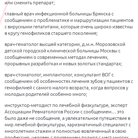
или сменить препарат;
главный врач инфекционной больницы Брянска с
сообщением о проблематике и маршрутизации пациентов
с вирусными гепатитами, которые очень широко известны
в кругу гемофиликов старшего поколения;
врач-гематолог высшей категории, д.м.н. Морозовской
детской городской клинической больницы Москвы с
сообщением о современных методах лечениях,
прорывных разработках и новых золотых стандартах;
врач-стоматолог, имплантолог, консультант ВОГ с
сообщением об особенностях лечения зубов у пациентов с
гемофилией с самого малого возраста, когда вопросов у
молодых родителей особенно много;
инструктор-методист по лечебной физкультуре, эксперт
Ассоциации Ревматологов России с сообщением… это
было даже не сообщение, а увлекательное путешествие в
мир лечебной физкультуры, харизматичный специалист с
многолетним стажем и полностью вовлеченный в свою
профессию, человек с призванием поднял с мест многих