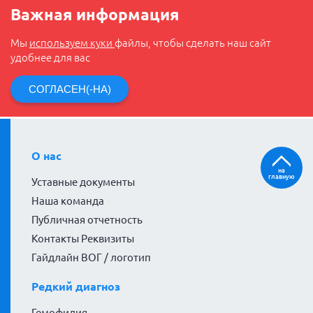
Важная информация
Мы
используем куки
файлы, чтобы сделать наш сайт
удобнее для вас
СОГЛАСЕН(-НА)
О нас
на
главную
Уставные документы
Наша команда
Публичная отчетность
Контакты Реквизиты
Гайдлайн ВОГ / логотип
Редкий диагноз
Гемофилия