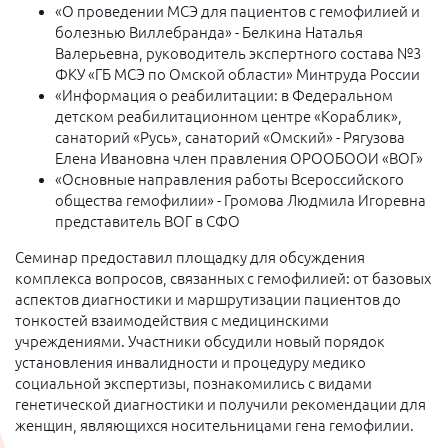
«О проведении МСЭ для пациентов с гемофилией и
болезнью Виллебранда» - Белкина Наталья
Валерьевна, руководитель экспертного состава №3
ФКУ «ГБ МСЭ по Омской области» Минтруда России
«Информация о реабилитации: в Федеральном
детском реабилитационном центре «Кораблик»,
санаторий «Русь», санаторий «Омский» - Рягузова
Елена Ивановна член правления ОРООБООИ «ВОГ»
«Основные направления работы Всероссийского
общества гемофилии» - Громова Людмила Игоревна
представитель ВОГ в СФО
Семинар предоставил площадку для обсуждения
комплекса вопросов, связанных с гемофилией: от базовых
аспектов диагностики и маршрутизации пациентов до
тонкостей взаимодействия с медицинскими
учреждениями. Участники обсудили новый порядок
установления инвалидности и процедуру медико
социальной экспертизы, познакомились с видами
генетической диагностики и получили рекомендации для
женщин, являющихся носительницами гена гемофилии.