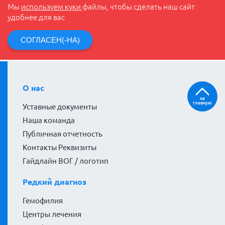
Мы
используем куки
файлы, чтобы сделать наш сайт
удобнее для вас
СОГЛАСЕН(-НА)
О нас
на
главную
Уставные документы
Наша команда
Публичная отчетность
Контакты Реквизиты
Гайдлайн ВОГ / логотип
Редкий диагноз
Гемофилия
Центры лечения