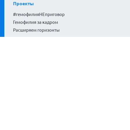
Проекты
#гемофилияНЕприговор
Гемофилия за кадром
Расширяем горизонты
Политики сайта
Политика конфиденциальности
Согласие на обработку персональных данных
Согласие на обработку файлов cookies
Карта сайта
МЫ в Телеграм
МЫ ВКОНТАКТЕ
МЫ на VK Видео
МЫ на RUTUBE